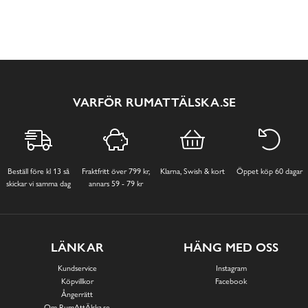
VARFÖR RUMATTÄLSKA.SE
Beställ före kl 13 så
Fraktfritt över 799 kr,
Klarna, Swish & kort
Öppet köp 60 dagar
skickar vi samma dag
annars 59 - 79 kr
LÄNKAR
HÄNG MED OSS
Kundservice
Instagram
Köpvillkor
Facebook
Ångerrätt
Om RumAttÄlska.se